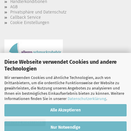
Händlerkonditionen
AGB
Privatsphäre und Datenschutz
Callback Service
Cookie Einstellungen
Diese Webseite verwendet Cookies und andere
allegro schmuckzubehör
Technologien
Allegro Schmuck - Design GmbH
Wir verwenden Cookies und ähnliche Technologien, auch von
Auf`m Siebent 21
Drittanbietern, um die ordentliche Funktionsweise der Website zu
54497 Morbach
gewährleisten, die Nutzung unseres Angebotes zu analysieren und
Telefon: 0 65 33 - 950 020
Ihnen ein bestmögliches Einkaufserlebnis bieten zu können. Weitere
mail@allegro-schmuckzubehoer.de
Informationen finden Sie in unserer
Datenschutzerklärung
.
Alle Akzeptieren
Vertrag widerrufen
Nur Notwendige