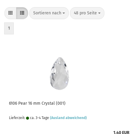
Sortieren nach
pro Seite
Sortieren nach
48 pro Seite
1
6106 Pear 16 mm Crystal (001)
Lieferzeit:
ca. 3-4 Tage
(Ausland abweichend)
1,40 EUR