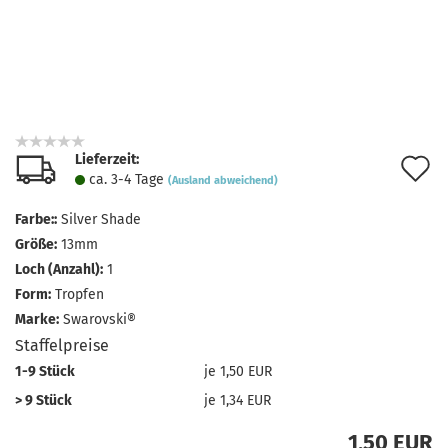
Lieferzeit:
A
ca. 3-4 Tage
(Ausland abweichend)
d
Farbe::
Silver Shade
M
Größe:
13mm
Loch (Anzahl):
1
Form:
Tropfen
Marke:
Swarovski®
Staffelpreise
1-9 Stück
je 1,50 EUR
> 9 Stück
je 1,34 EUR
1,50 EUR