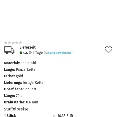
Lieferzeit:
A
ca. 3-4 Tage
(Ausland abweichend)
d
Material::
Edelstahl
M
Länge:
Panzerkette
Farbe::
gold
Lieferung::
fertige Kette
Oberfläche::
poliert
Länge:
70 cm
Drahtstärke:
0.6 mm
Staffelpreise
1 Stück
je 10,33 EUR