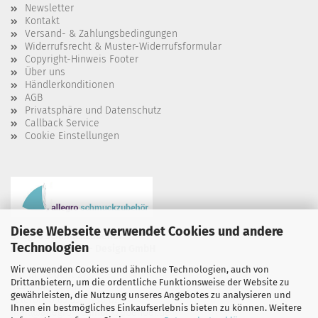
Newsletter
Kontakt
Versand- & Zahlungsbedingungen
Widerrufsrecht & Muster-Widerrufsformular
Copyright-Hinweis Footer
Über uns
Händlerkonditionen
AGB
Privatsphäre und Datenschutz
Callback Service
Cookie Einstellungen
Diese Webseite verwendet Cookies und andere
allegro schmuckzubehör
Technologien
Allegro Schmuck - Design GmbH
Wir verwenden Cookies und ähnliche Technologien, auch von
Auf`m Siebent 21
Drittanbietern, um die ordentliche Funktionsweise der Website zu
54497 Morbach
gewährleisten, die Nutzung unseres Angebotes zu analysieren und
Telefon: 0 65 33 - 950 020
Ihnen ein bestmögliches Einkaufserlebnis bieten zu können. Weitere
mail@allegro-schmuckzubehoer.de